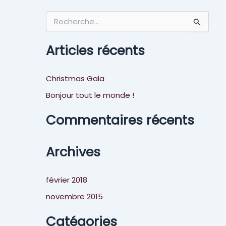
R
e
c
h
Articles récents
e
r
c
Christmas Gala
h
Bonjour tout le monde !
e
r
Commentaires récents
:
Archives
février 2018
novembre 2015
Catégories