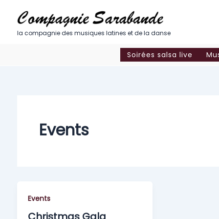
Aller
au
contenu
la compagnie des musiques latines et de la danse
Soirées salsa live
Mus
Events
Events
Christmas Gala